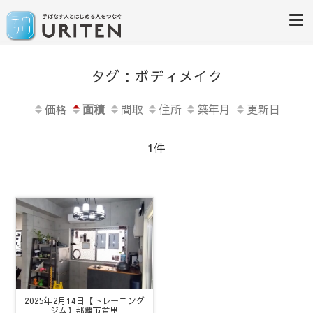
居抜き物件専門サイト「ウリテ
手放す人と始める人をつなぐウリテン
タグ：ボディメイク
ン沖縄」
価格
面積
間取
住所
築年月
更新日
1件
2025年2月14日【トレーニング
ジム】那覇市首里