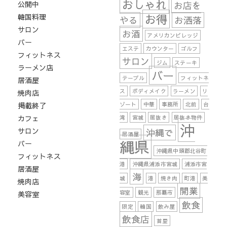
おしゃれ
公開中
お店を
お得
韓国料理
やる
お洒落
サロン
お酒
アメリカンビレッジ
バー
エステ
カウンター
ゴルフ
フィットネス
サロン
ジム
ステーキ
ラーメン店
バー
テーブル
フィットネ
居酒屋
ス
ボディメイク
ラーメン
リ
焼肉店
掲載終了
ゾート
中華
事務所
北前
台
カフェ
湾
宮城
居抜き
居抜き物件
沖
サロン
沖縄で
居酒屋
縄県
バー
沖縄県中頭郡北谷町
フィットネス
港
沖縄県浦添市宮城
浦添市宮
居酒屋
海
城
港
焼き肉
町港
美
焼肉店
開業
容室
観光
那覇市
美容室
飲食
限定
韓国
飲み屋
飲食店
首里