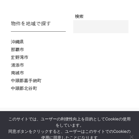
検索
物件を地域で探す
沖縄県
那覇市
宜野湾市
浦添市
南城市
中頭郡嘉手納町
中頭郡北谷町
このサイトでは、ユーザーの利便性向上を目的としてCookieの使用
ホーム
物件紹介
居抜き物件とは？
をしています。
運営会社
お問い合わせ
プロ厨房ヒット
同意ボタンをクリックすると、ユーザーはこのサイトでのCookieの
使用に同意したことになります