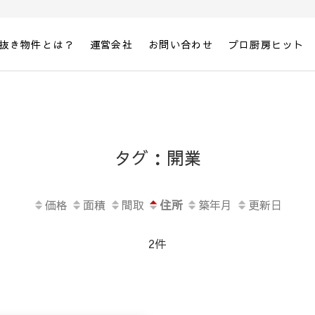
抜き物件とは？
運営会社
お問い合わせ
プロ厨房ヒット
」
タグ：開業
価格
面積
間取
住所
築年月
更新日
2件