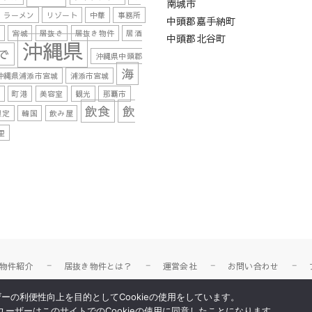
南城市
ラーメン
リゾート
中華
事務所
中頭郡嘉手納町
湾
宮城
居抜き
居抜き物件
居酒
中頭郡北谷町
沖縄県
で
沖縄県中頭郡
海
沖縄県浦添市宮城
浦添市宮城
肉
町港
美容室
観光
那覇市
飲食
飲
限定
韓国
飲み屋
里
物件紹介
居抜き物件とは？
運営会社
お問い合わせ
ーの利便性向上を目的としてCookieの使用をしています。
© 2026
All Rights Reserved.
ーザーはこのサイトでのCookieの使用に同意したことになります