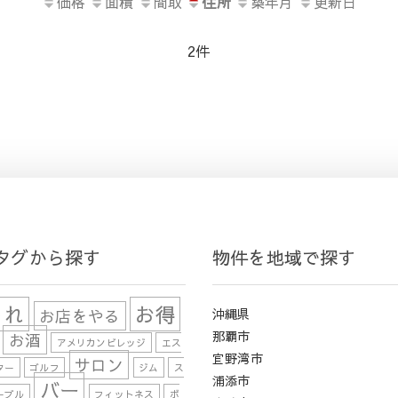
価格
面積
間取
住所
築年月
更新日
2件
タグから探す
物件を地域で探す
ゃれ
お得
お店をやる
沖縄県
那覇市
お酒
アメリカンビレッジ
エス
宜野湾市
サロン
ター
ゴルフ
ジム
ス
浦添市
バー
ーブル
フィットネス
ボ