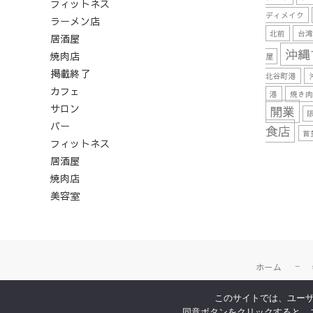
フィットネス
ディメイク
ラーメン店
北前
台
居酒屋
沖縄
焼肉店
屋
掲載終了
北谷町港
カフェ
港
焼き
サロン
開業
バー
食店
首
フィットネス
居酒屋
焼肉店
美容室
ホーム
このサイトでは、ユーザ
同意ボタンをクリックすると、ユ