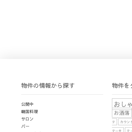
物件の情報から探す
物件を
おし
公開中
韓国料理
お洒落
サロン
テ
カウン
バー
テーキ
テ