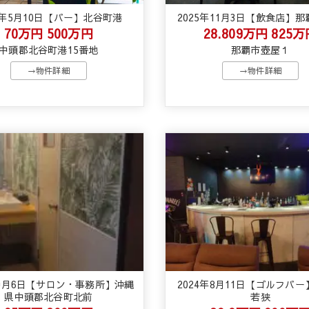
5年5月10日【バー】北谷町港
2025年11月3日【飲食店】
70万円
500万円
28.809万円
825万
中頭郡北谷町港15番地
那覇市壺屋１
→物件詳細
→物件詳細
年9月6日【サロン・事務所】沖縄
2024年8月11日【ゴルフバ
県中頭郡北谷町北前
若狭