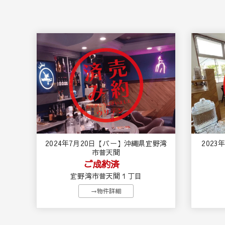
2024年7月20日【バー】沖縄県宜野湾
202
市普天間
ご成約済
宜野湾市普天間１丁目
→物件詳細