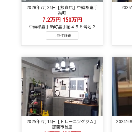
2026年7月24日【飲食店】中頭郡嘉手
202
納町
7.2万円
150万円
中頭郡嘉手納町嘉手納４５６番地２
→物件詳細
2025年2月14日【トレーニングジム】
2024
那覇市首里