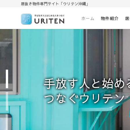
居抜き物件専門サイト「ウリテン沖縄」
ホーム
物件紹介
居
居抜き物件専門サイト「ウリテン沖縄
手放す人と始める人をつなぐウリテン
手放す人と始め
次のステップを
つなぐウリテン
ウリテンだから