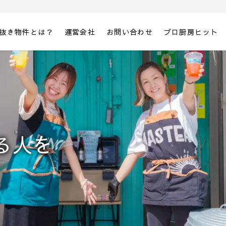
抜き物件とは？
運営会社
お問い合わせ
プロ厨房ヒット
」
る人を
踏み出す人へ、
できるサポートを。