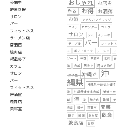
おしゃれ
公開中
お店を
お得
韓国料理
やる
お洒落
サロン
お酒
アメリカンビレッジ
バー
エステ
カウンター
ゴルフ
フィットネス
サロン
ジム
ステーキ
ラーメン店
バー
テーブル
フィットネ
居酒屋
ス
ボディメイク
ラーメン
リ
焼肉店
掲載終了
ゾート
中華
事務所
北前
台
カフェ
湾
宮城
居抜き
居抜き物件
沖
サロン
沖縄で
居酒屋
縄県
バー
沖縄県中頭郡北谷町
フィットネス
港
沖縄県浦添市宮城
浦添市宮
居酒屋
海
城
港
焼き肉
町港
美
焼肉店
開業
容室
観光
那覇市
美容室
飲食
限定
韓国
飲み屋
飲食店
首里