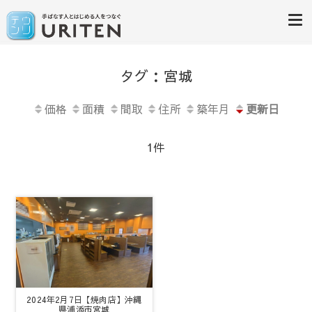
居抜き物件専門サイト「ウリテ
手放す人と始める人をつなぐウリテン
タグ：宮城
ン沖縄」
価格
面積
間取
住所
築年月
更新日
1件
2024年2月7日【焼肉店】沖縄
県浦添市宮城