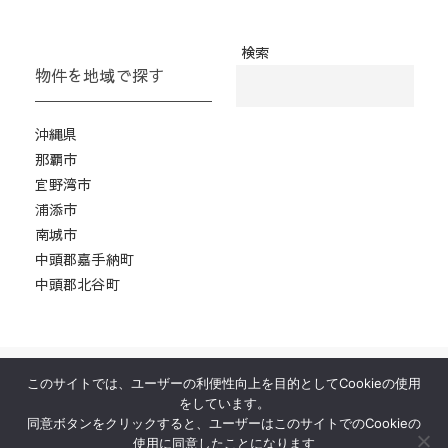
検索
物件を地域で探す
沖縄県
那覇市
宜野湾市
浦添市
南城市
中頭郡嘉手納町
中頭郡北谷町
このサイトでは、ユーザーの利便性向上を目的としてCookieの使用
ホーム
物件紹介
居抜き物件とは？
をしています。
運営会社
お問い合わせ
プロ厨房ヒット
同意ボタンをクリックすると、ユーザーはこのサイトでのCookieの
使用に同意したことになります