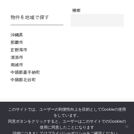
検索
物件を地域で探す
沖縄県
那覇市
宜野湾市
浦添市
南城市
中頭郡嘉手納町
中頭郡北谷町
このサイトでは、ユーザーの利便性向上を目的としてCookieの使用
ホーム
物件紹介
居抜き物件とは？
をしています。
運営会社
お問い合わせ
プロ厨房ヒット
同意ボタンをクリックすると、ユーザーはこのサイトでのCookieの
使用に同意したことになります
© 2026
All Rights Reserved.
詳細につきましてはプライバシーポリシーをご確認ください。