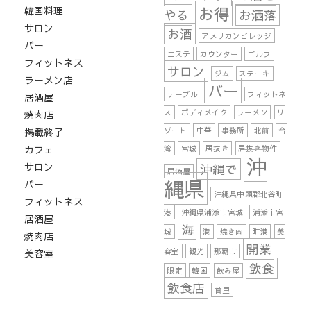
お得
韓国料理
やる
お洒落
サロン
お酒
アメリカンビレッジ
バー
エステ
カウンター
ゴルフ
フィットネス
サロン
ジム
ステーキ
ラーメン店
バー
テーブル
フィットネ
居酒屋
ス
ボディメイク
ラーメン
リ
焼肉店
掲載終了
ゾート
中華
事務所
北前
台
カフェ
湾
宮城
居抜き
居抜き物件
沖
サロン
沖縄で
居酒屋
縄県
バー
沖縄県中頭郡北谷町
フィットネス
港
沖縄県浦添市宮城
浦添市宮
居酒屋
海
城
港
焼き肉
町港
美
焼肉店
開業
容室
観光
那覇市
美容室
飲食
限定
韓国
飲み屋
飲食店
首里