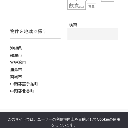
飲食店
首里
検索
物件を地域で探す
沖縄県
那覇市
宜野湾市
浦添市
南城市
中頭郡嘉手納町
中頭郡北谷町
このサイトでは、ユーザーの利便性向上を目的としてCookieの使用
ホーム
物件紹介
居抜き物件とは？
をしています。
運営会社
お問い合わせ
プロ厨房ヒット