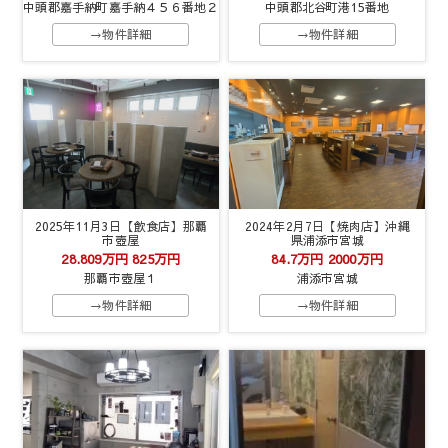
中頭郡嘉手納町嘉手納４５６番地２
中頭郡北谷町港15番地
→物件詳細
→物件詳細
2025年11月3日【飲食店】那覇
2024年2月7日【焼肉店】沖縄
市壺屋
県浦添市宮城
28.809万円
825万円
84.7万円
2000万円
那覇市壺屋１
浦添市宮城
→物件詳細
→物件詳細