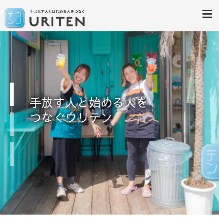
居抜き物件専門サイト「ウリテ
手放す人と始める人をつなぐウリテン
ン沖縄」
手放す人と始める人を
次のステップを踏み出す人へ、
つなぐウリテン
ウリテンだからできるサポート
を。