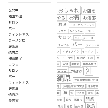
おしゃれ
公開中
お店を
お得
韓国料理
やる
お洒落
サロン
お酒
アメリカンビレッジ
バー
エステ
カウンター
ゴルフ
フィットネス
サロン
ジム
ステーキ
ラーメン店
バー
テーブル
フィットネ
居酒屋
ス
ボディメイク
ラーメン
リ
焼肉店
掲載終了
ゾート
中華
事務所
北前
台
カフェ
湾
宮城
居抜き
居抜き物件
沖
サロン
沖縄で
居酒屋
縄県
バー
沖縄県中頭郡北谷町
フィットネス
港
沖縄県浦添市宮城
浦添市宮
居酒屋
海
城
港
焼き肉
町港
美
焼肉店
開業
容室
観光
那覇市
美容室
飲食
限定
韓国
飲み屋